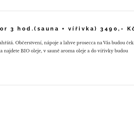
or 3 hod.(sauna + vířivka)
3490,- K
ahřátá. Občerstvení, nápoje a lahve prosecca na Vás budou ček
a najdete BIO oleje, v sauně aroma oleje a do vířivky budou